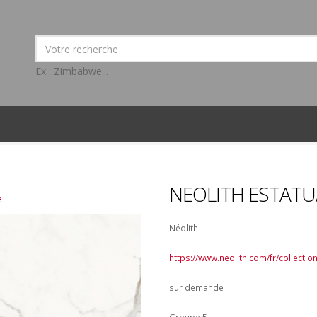
Ex : Zimbabwe...
NEOLITH ESTATUA
e
Néolith
https://www.neolith.com/fr/collecti
sur demande