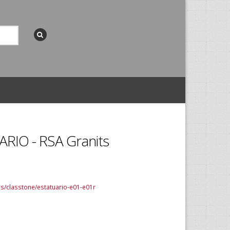
RIO - RSA Granits
ons/classtone/estatuario-e01-e01r